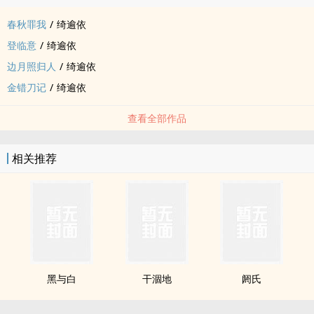
春秋罪我
/
绮逾依
登临意
/
绮逾依
边月照归人
/
绮逾依
金错刀记
/
绮逾依
查看全部作品
相关推荐
黑与白
干涸地
阏氏