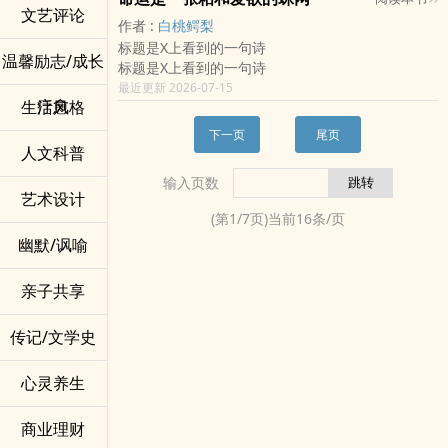
文艺评论
作者 :
白桃鳄梨
标题是X上看到的一句诗
温馨励志/成长
标题是X上看到的一句诗
最近更新 2026-07-15
疗愈
生活风格
下一页
尾页
人文科普
输入页数
艺术设计
(第
1
/
7
页)当前
16
条/页
幽默/讽喻
亲子共享
传记/文学史
心灵养生
商业理财