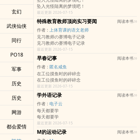
坠入光怪陆离的梦境吧！
玄幻
最近更新 2026-07-15
特殊教育教师顶岗实习要闻
阅读本书
武侠仙侠
作者 :
上体育课的语文老师
见习教师の赛博电子记录
同行
见习教师の赛博电子记录
最近更新 2026-07-15
PO18
早春记事
阅读本书
作者 :
匿名咸鱼
军事
在工位摸鱼时的碎碎念
在工位摸鱼时的碎碎念
历史
最近更新 2026-07-15
学外语记录
阅读本书
历史
作者 :
电子云
每天都要学
网游
每天都要学
最近更新 2026-07-15
都会爱情
M的运动记录
阅读本书