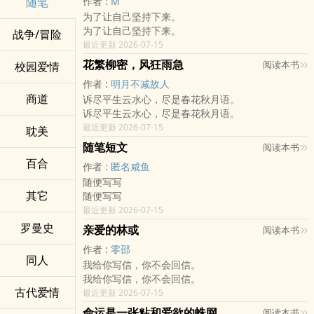
随笔
作者 :
M
为了让自己坚持下来。
为了让自己坚持下来。
战争/冒险
最近更新 2026-07-15
花繁柳密，风狂雨急
阅读本书
校园爱情
作者 :
明月不减故人
商道
诉尽平生云水心，尽是春花秋月语。
诉尽平生云水心，尽是春花秋月语。
最近更新 2026-07-15
耽美
随笔短文
阅读本书
百合
作者 :
匿名咸鱼
随便写写
其它
随便写写
最近更新 2026-07-15
罗曼史
亲爱的林或
阅读本书
作者 :
零邵
同人
我给你写信，你不会回信。
我给你写信，你不会回信。
古代爱情
最近更新 2026-07-15
命运是一张粘和爱欲的蛛网
阅读本书