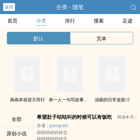
分类 - 随笔
返回
首页
分类
排行
搜索
足迹
默认
完本
画画本就逆天而行
来一人一句写故事接龙吧！
汤圆的日常放屁💨
希望肚子咕咕叫的时候可以有饭吃
阅读本书
全部
作者 :
pompom
碎碎碎碎碎碎念
原创小说
碎碎碎碎碎碎念