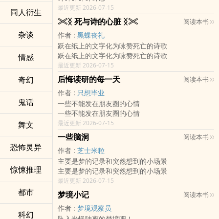
最近更新 2026-07-15
同人衍生
𓏵ᛝ 死与诗的心脏 ᛝ𓏵
阅读本书
杂谈
作者 :
黑蝶丧礼
跃在纸上的文字化为咏赞死亡的诗歌
跃在纸上的文字化为咏赞死亡的诗歌
情感
最近更新 2026-07-15
后悔读研的每一天
奇幻
阅读本书
作者 :
只想毕业
鬼话
一些不能发在朋友圈的心情
一些不能发在朋友圈的心情
最近更新 2026-07-15
舞文
一些脑洞
阅读本书
恐怖灵异
作者 :
芝士米粒
主要是梦的记录和突然想到的小场景
惊悚推理
主要是梦的记录和突然想到的小场景
最近更新 2026-07-15
都市
梦境小记
阅读本书
作者 :
梦境观察员
科幻
坠入光怪陆离的梦境吧！