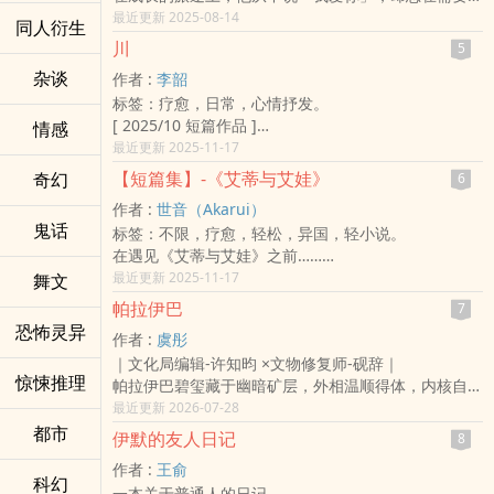
时候，静静站在原地守候。
最近更新 2025-08-14
同人衍生
从小学放学门口的那道身影，到大学宿舍行李箱里那封
川
5
红包，再到深夜一通问候晚餐的电话──他的爱不在言
杂谈
作者 :
李韶
语里，而藏在一次次不起眼的举动之中。
标签：疗愈，日常，心情抒发。
本书透过七则成长片段，拼凑出一位沉默父亲的深沉情
[ 2025/10 短篇作品 ]
情感
感。
川在森林里面似乎很自由，
最近更新 2025-11-17
或许他不擅表达，但他的爱，从未缺席。
他是一个穿着高中制服喜欢翘课的人。
【短篇集】-《艾蒂与艾娃》
奇幻
6
大学毕业的南枫和急忙投履历的朋友不同，
作者 :
世音（Akarui）
她打算来台东打工换宿体验生活，
鬼话
标签：不限，疗愈，轻松，异国，轻小说。
却在这里遇见了一名叫做「川」的高中生。
在遇见《艾蒂与艾娃》之前……
▹◃┄▸◂┄▹◃┄▸◂┄▹◃┄▸◂┄▹◃┄▸◂┄▹◃
在写这篇短篇故事时，其实并没有特别设定国家的背
最近更新 2025-11-17
舞文
出场人物：南枫、川、阿森。
景、历史，以及时空。
一篇短短的文章，希望自己可以重新找回曾经热爱写作
帕拉伊巴
7
对我来说这样会比较有利于我的创作，以及有效掌控篇
的自己。
恐怖灵异
作者 :
虞彤
幅长度，所以如果是希望知道本篇故事的世界观与背
｜文化局编辑-许知昀 ×文物修复师-砚辞｜
景，本音得在这里跟你说声抱歉了。
惊悚推理
帕拉伊巴碧玺藏于幽暗矿层，外相温顺得体，内核自带
若你某天发现，养育着自己的父母不是亲生的，而你有
孤绝霓虹。
最近更新 2026-07-28
个机会能够与生母相认的话，你会如何选择呢？因此，
世人所见的温柔圆润是保护色，深埋不见光的棱角，才
都市
我认为没有人有资格去责怪艾娃的决定。
伊默的友人日记
8
是真实本心。
本音并不希望在这个故事里，对如何抉择这个议题争个
作者 :
王俞
许知昀活在高压管束的框架里，温顺妥协，习惯隐藏自
你死我活，而是见证女孩在『艾蒂』与『艾娃』两者之
科幻
一本关于普通人的日记。