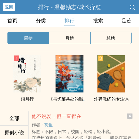
排行 - 温馨励志/成长疗愈
返回
首页
分类
排行
搜索
足迹
周榜
月榜
总榜
踏月行
《与忧郁共处的温柔练习》
炸弹教练的专注课
他不说爱，但一直都在
4
全部
作者 :
初鱼
标签：不限，日常，校园，轻松，轻小说。
原创小说
在成长的旅途上，他从不说「我爱你」，却总在需要的