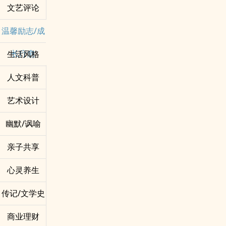
文艺评论
温馨励志/成
长疗愈
生活风格
人文科普
艺术设计
幽默/讽喻
亲子共享
心灵养生
传记/文学史
商业理财