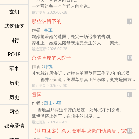
我；
间，所做出那个选择的理由为何，以及心情上的两难。
一本写给每一个普通人的小说。
砚辞以儒雅假面周旋人情，孤身栖于文物修复室，心性
为什么要选择葛莱恩夫妇？为什么连一面都不愿意见的
玄幻
最近更新 2026-07-28
沉静孤凉。
她，却在最后做出了这种决定？——这是我期望能够在
一场长辈牵线的相亲，一枚残缺古坠牵起缘分。
这篇作品中，成为值得探讨的议题。
那些被留下的
9
武侠仙侠
两个被困在世俗期待里的人，
以上，预祝各位能够在《艾蒂与艾娃》里读得尽兴！请
作者 :
学宝
一个惯性退让、从未为自己活过，
在大胆地阅读它的同时，细细地品啜着由她们不同的
婉婷抱着她的遗照，走完一场迟来的告别。
一个终日伪装、无人窥见真实灵魂。
心，所为你带来的不同滋味。
同行
葬礼上，她遇见陪母亲走完余生的人——秦天。
他们是彼此的幽暗与天光，在束缚重重的人间，遇见唯
△
从他的口中，婉婷第一次听见母亲年轻时的爱、怀孕、
最近更新 2026-07-28
一看懂自己的人。
【西方国度】×【亲情抉择】×【历史悲剧】
PO18
婚姻与离开，
原来最好的爱，是不用伪装、不必讨好，两颗深埋尘埃
△
茁曜草原的大院子
10
也重新思考自己童年里那些种种⋯⋯
的孤独灵魂，终于为彼此，绽放专属霓虹。
【章节附录】：（点选标题即可跳转）
作者 :
瓈悦
有些人离开，不是因为不爱；有些人留下，是为了用一
军事
【宝石三部曲系列】之三
（ 楔子 ）
其实就连周海昕，这样在茁曜草原工作了7年的老员
生证明自己曾被爱过。
前作完结：《帕帕拉恰》修改中....
（ 第一章 ）
工，都并不知道，茁曜草原真正的东家，究竟是何方神
曾以为自己是被抛下的孩子，经历葬礼的洗礼后，才明
《矢车菊》
（ 第二章 ）
历史
圣。
最近更新 2026-07-30
白：
后作预定：《帕帕拉恰》迹色(番外)
（ 第三章 ）
每次股东们，召开董事会的时候。
有些离开并非不爱，而是当时的她们都太小，都没有能
风花雪月系列
雪国
（ 第四章 ）
11
历史
实际上那席董事长的座位，十几年如一日的，从来都是
力把爱留下。
《栖风》
（ 第五章 ）
作者 :
蔚山小猫
不见人影坐在上面。
如今，婉婷站命运岔口，会做出什么样的决定⋯⋯
（ 第六章 ）
— 雪地里那两道平行的足迹，始终找不到交点。
而神奇的是，茁曜草原真正的主理人是谁，虽然不为外
网游
被留下的人，是否也能选择不再重复同样的遗憾？
△
戴伊涵搭上列车，在陌生的国度。
界所知。
我们终其一生，都在替那时候的自己，重新选一次爱。
【阅读须知】：
身边坐着她最熟悉的人。
最近更新 2026-08-01
然而，这家宠物旅舍，却是放眼整个宁夏国，屈指一数
都会爱情
1、本书为『短篇集』系列中的其中一作，未读其他作
她们几乎什么都没带，但只要有彼此，好像就拥有一
的大企业。
【幼崽团宠】杀人魔重生成豪门幼弟后，宠我的家人全是我杀过的人
12
品『并不影响』阅读体验，敬请安心服用。
切。
要说市值，绝对高达8位数字，甚至更多。
2、本书自开始更新日起，预画将采『每周六』上传