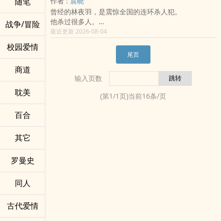
随笔
作者 :
晨晓
一个礼拜的旅行，是她亲手打造的梦境。
让人不禁联想，像这般的成功企业。
『一章』为更新方式，实际更新进度将以产文进度为
曾经的林夜羽，是震惊全国的连环杀人犯。
在这场雪下完之前，她还不想清醒。
幕后真正的轴心推手，那个垂帘之后的决策者，究竟是
主。
他杀过很多人。
#短篇 #疗愈 #姐弟
战争/冒险
谁？
3、封面图：已完成。
其中也包括林家。
最近更新 2026-08-04
△
那个温柔的母亲、严厉的父亲，还有四个哥哥，全都曾
校园爱情
个人IG | alpha0725 | 欢迎留言互追！
倒在他的刀下。
尾页
E-Mail | alpha0715@ymail.com
死亡后再次睁开眼，他变成了一个三岁孩子。
域外连结 | /user/111902
商道
而眼前的家人，正是那些被他亲手杀死的人。
个人网站 | /SilenceDogood
输入页数
他们不记得那场血案。
△
不记得死亡。
耽美
(第
1
/
1
页)当前
16
条/页
欢迎投珠、评论+收藏，本音照单全收！
更不记得凶手是谁。
也欢迎自荐作品，我会前去拜访！
他们只记得——
百合
林夜羽是他们捧在掌心里疼爱的小儿子。
林夜羽每天都活得胆战心惊。
其它
他害怕真相曝光。
害怕家人恢复记忆。
罗曼史
更害怕有一天，他们会用看杀人犯的眼神看着自己。
可是在那些笨拙的关心、毫无保留的偏爱，以及一次又
一次伸向他的手里。
同人
他渐渐发现。
自己开始舍不得离开这个家。
古代爱情