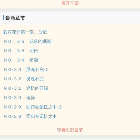
展开全部
只是因为拥有了，所以在被背叛的时候才会失落绝望－－
－－存活的价值是，她的死可以让他开心。
最新章节
如果可以再活一次，我依然会选择替他死去，却不会再爱过一遍。
彩霓花开第一部。后记
ＮＯ．３６ 花落的眠期
ＮＯ．３５ 明日
ＮＯ．３４ 追溯
ＮＯ‧３３ 灵魂补完·２
ＮＯ‧３２ 灵魂补完
ＮＯ‧３１ 返忆的开端
ＮＯ‧３０ 选择
ＮＯ‧２９ 回归在记忆之中‧２
ＮＯ‧２８ 回归在记忆之中
查看全部章节