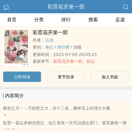
彩霓花开第一部
首页
分类
排行
搜索
足迹
彩霓花开第一部
作者：
沁涟
类别：
奇幻
/
排行榜
/
连载
2025-07-09 20:05:25
更新时间：
最新章节：
彩霓花开第一部。后记
立即阅读
章节目录
加入书架
内容简介
最初之力－－乃创世之力，共十二名，拥有无上的强‎大‌‍力‎‌量。
＊
彩霓一直以来都没想过，自己竟有一天可以踏出房门，甚至拥有一群
好伙伴。