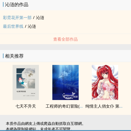
沁涟的作品
彩霓花开第一部
/
沁涟
最后世界线
/
沁涟
查看全部作品
相关推荐
七天不升天
工程师的奇幻冒险(初版)
纯情主人俏女仆 第一集：新世纪女仆降临
本质作品由網友上傳或爬蟲自動抓取自互聯網。
本網為限制級網站，未成年者不可閱覽。