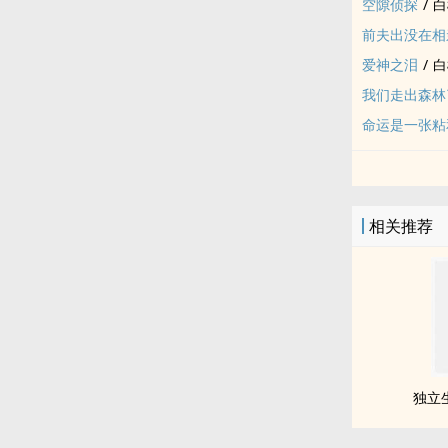
空隙侦探
/
白
前夫出没在相
爱神之泪
/
白
我们走出森林
命运是一张粘
相关推荐
独立