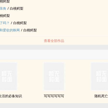
桃鳄梨
亲角
/
白桃鳄梨
桃鳄梨
了吗？
/
白桃鳄梨
和爱欲的蛛网
/
白桃鳄梨
查看全部作品
生活的必备知识
写写写写写写
随机死