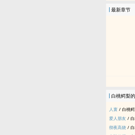
最新章节
白桃鳄梨
人寰
/
白桃鳄
爱人朋友
/
白
彻夜高烧
/
白