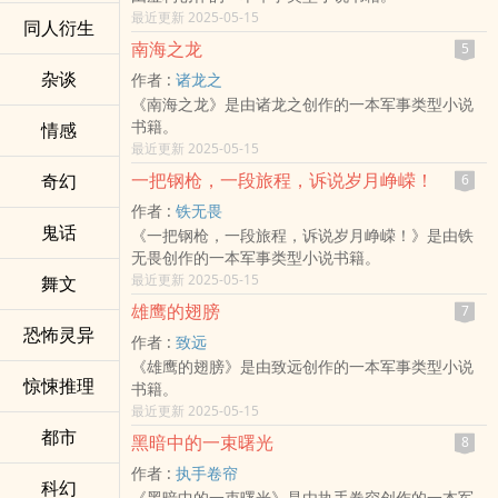
最近更新 2025-05-15
同人衍生
南海之龙
5
杂谈
作者 :
诸龙之
《南海之龙》是由诸龙之创作的一本军事类型小说
书籍。
情感
最近更新 2025-05-15
一把钢枪，一段旅程，诉说岁月峥嵘！
奇幻
6
作者 :
铁无畏
鬼话
《一把钢枪，一段旅程，诉说岁月峥嵘！》是由铁
无畏创作的一本军事类型小说书籍。
最近更新 2025-05-15
舞文
雄鹰的翅膀
7
恐怖灵异
作者 :
致远
《雄鹰的翅膀》是由致远创作的一本军事类型小说
惊悚推理
书籍。
最近更新 2025-05-15
都市
黑暗中的一束曙光
8
作者 :
执手卷帘
科幻
《黑暗中的一束曙光》是由执手卷帘创作的一本军