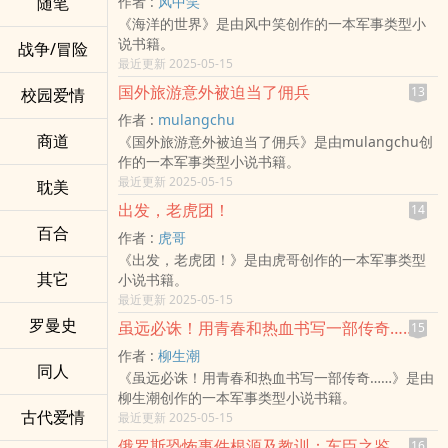
随笔
作者 :
风中笑
《海洋的世界》是由风中笑创作的一本军事类型小
说书籍。
战争/冒险
最近更新 2025-05-15
国外旅游意外被迫当了佣兵
13
校园爱情
作者 :
mulangchu
商道
《国外旅游意外被迫当了佣兵》是由mulangchu创
作的一本军事类型小说书籍。
最近更新 2025-05-15
耽美
出发，老虎团！
14
百合
作者 :
虎哥
《出发，老虎团！》是由虎哥创作的一本军事类型
其它
小说书籍。
最近更新 2025-05-15
罗曼史
虽远必诛！用青春和热血书写一部传奇……
15
作者 :
柳生潮
同人
《虽远必诛！用青春和热血书写一部传奇……》是由
柳生潮创作的一本军事类型小说书籍。
古代爱情
最近更新 2025-05-15
俄罗斯恐怖事件根源及教训：车臣之鉴
16