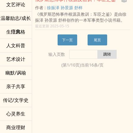
文艺评论
作者 :
徐振泽 孙景源 舒梓
《俄罗斯恐怖事件根源及教训：车臣之鉴》是由徐
温馨励志/成长
振泽 孙景源 舒梓创作的一本军事类型小说书籍。
最近更新 2025-05-15
疗愈
生活风格
下一页
尾页
人文科普
输入页数
艺术设计
(第
1
/
10
页)当前
16
条/页
幽默/讽喻
亲子共享
传记/文学史
心灵养生
商业理财