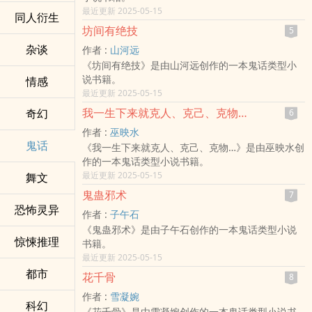
最近更新 2025-05-15
同人衍生
坊间有绝技
5
杂谈
作者 :
山河远
《坊间有绝技》是由山河远创作的一本鬼话类型小
说书籍。
情感
最近更新 2025-05-15
我一生下来就克人、克己、克物…
奇幻
6
作者 :
巫映水
鬼话
《我一生下来就克人、克己、克物…》是由巫映水创
作的一本鬼话类型小说书籍。
最近更新 2025-05-15
舞文
鬼蛊邪术
7
恐怖灵异
作者 :
子午石
《鬼蛊邪术》是由子午石创作的一本鬼话类型小说
惊悚推理
书籍。
最近更新 2025-05-15
都市
花千骨
8
作者 :
雪凝婉
科幻
《花千骨》是由雪凝婉创作的一本鬼话类型小说书