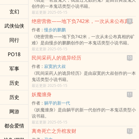
创作的一本鬼话类型小说书籍。
玄幻
最近更新 2025-05-15
绝密营救——地下负742米，一次从未公布真相的矿难
9
武侠仙侠
作者 :
慢步的鹏鹏
《绝密营救——地下负742米，一次从未公布真相的矿
同行
难》是由慢步的鹏鹏创作的一本鬼话类型小说书籍。
最近更新 2025-05-15
PO18
民间采药人的诡异经历
10
作者 :
寂寞的大叔
军事
《民间采药人的诡异经历》是由寂寞的大叔创作的一本
鬼话类型小说书籍。
历史
最近更新 2025-05-15
妖魔缠身
11
历史
作者 :
躺平的新一代
《妖魔缠身》是由躺平的新一代创作的一本鬼话类型小
网游
说书籍。
最近更新 2025-05-15
都会爱情
离奇死亡之升棺发财
12