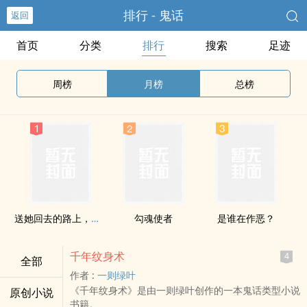
排行 - 鬼话
返回
首页
分类
排行
搜索
足迹
周榜
月榜
总榜
送她回去的路上，一具女尸从天而降
勾魂使者
是谁在作恶？
千年纹身术
4
全部
作者 :
一则绿叶
《千年纹身术》是由一则绿叶创作的一本鬼话类型小说
原创小说
书籍。