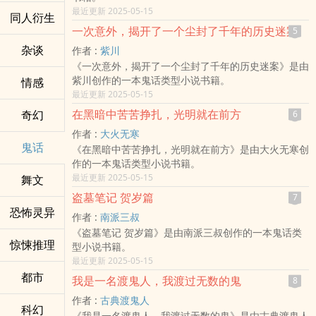
最近更新 2025-05-15
同人衍生
一次意外，揭开了一个尘封了千年的历史迷案
5
杂谈
作者 :
紫川
《一次意外，揭开了一个尘封了千年的历史迷案》是由
紫川创作的一本鬼话类型小说书籍。
情感
最近更新 2025-05-15
在黑暗中苦苦挣扎，光明就在前方
奇幻
6
作者 :
大火无寒
鬼话
《在黑暗中苦苦挣扎，光明就在前方》是由大火无寒创
作的一本鬼话类型小说书籍。
最近更新 2025-05-15
舞文
盗墓笔记 贺岁篇
7
恐怖灵异
作者 :
南派三叔
《盗墓笔记 贺岁篇》是由南派三叔创作的一本鬼话类
惊悚推理
型小说书籍。
最近更新 2025-05-15
都市
我是一名渡鬼人，我渡过无数的鬼
8
作者 :
古典渡鬼人
科幻
《我是一名渡鬼人，我渡过无数的鬼》是由古典渡鬼人