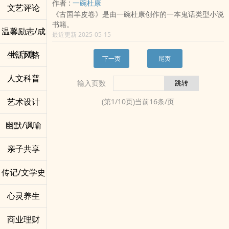
作者 :
一碗杜康
文艺评论
《古国羊皮卷》是由一碗杜康创作的一本鬼话类型小说
书籍。
温馨励志/成
最近更新 2025-05-15
长疗愈
生活风格
下一页
尾页
人文科普
输入页数
艺术设计
(第
1
/
10
页)当前
16
条/页
幽默/讽喻
亲子共享
传记/文学史
心灵养生
商业理财