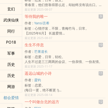
我以为会带着这些走向未来。
青春里，他们曾靠得那么近，却始终没有说出口。
但后来有个人，他用温柔把那些支离破碎的时光，
玄幻
后来错过，选择成为朋友，在各自的人生里走得很远很
最近更新 2025-08-07
一笔一笔，替我重新上色⋯⋯
远。
标签：#双男主#兄弟爱上同个女人#三角恋#关于分享
等待我的唯一
9
直到多年后，在熟悉又陌生的日常里再次遇见——
武侠仙侠
欲#慢慢爱上你#等下一个天亮
作者 :
Yansi言希
这一次，他们学会了不逃避，也不再假装不在意。
已完稿
标签：心情抒发，不限，青梅竹马，日常。
那些走散的日子，没有让彼此遗忘，反而让他们更清楚
书封：自制（现） / 木珺
同行
【2025年6月】 长篇爱情
什么是无可替代的存在。
@仅在Popo连载
习惯的背后，是他多年来不变的无声守候。
最近更新 2025-08-07
他们不是忽然相爱，而是一直都在——只是现在，终于
给我一点时间修稿，后记帮我点底下。
PO18
舒司和曾向我告白过几次，我总用各种理由敷衍推托。
敢走近。
生生不停息
后记
10
我以为他只是闹着玩，看着其他人追女生，跟着瞎起
作者 :
芒果道长
哄。
军事
标签：恋爱，日常，轻松。
可是不知道从何开始，某些时刻，我竟在等他向我开
人生不过是三三两两的会议、一份亲情、一份友情。
口。
历史
最近更新 2025-11-17
但他没有再提过了。
他依然会在我情绪低落、犹豫、被伤害甚至想放弃时，
遥远山城的小诗
11
历史
义无反顾的第一时间赶到我身边。
作者 :
霆钧
那些习以为常，不以为然，已经变得无法忽视。
标签：恋爱。
网游
如果有天，这份温柔不再属于我，这样的日常画下句
(每日一更，绝不断更 !)
点。
一对冬岭大学的学姊学弟，在遥远的山城，写下一篇篇
最近更新 2025-08-14
我该何去何从？
都会爱情
爱的小诗。
或许这场跨越快二十年的爱情长跑战，
一个叫做台北的远方
12
然而一连串的厄运和对彼此的误解，使得他们最终劳燕
该由我走向那个始终等待我的唯一了。