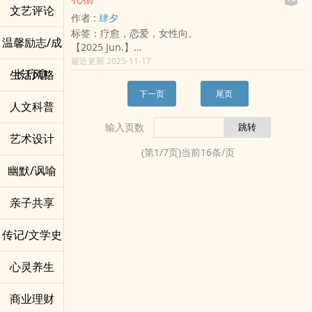
★相关作品 《奔向你的星眸》
这不是一场恋爱的开始，而是两个人决定一起走完一生
文艺评论
♫推荐歌曲 back number《HAPPY BIRTHDAY》
作者 :
肆夕
的故事。
back number《クリスマスソング》
标签：疗愈，恋爱，女性向。
温馨励志/成
☆murmur （2025.07.27更新）
【2025 Jun.】
犹豫后还是决定改成都爱了（以故事「现在」为主）
你／妳，就是上帝送给我的，最美好的礼物。
最近更新 2025-11-17
八月底前我再好好想想跟计算XD
长疗愈
生活风格
－
Copyright © 2025 Yansi言希 All rights reserved.
听说，在月亮的某一头，有一只大老虎和一只小兔子。
下一页
尾页
本文仅在POPO原创连载，请勿转载。
月球表面太崎岖，小兔子很心疼大老虎，大老虎也很心
人文科普
疼小兔子。
输入页数
所以他们互相靠近，牵住对方的手、摸摸对方的呆毛，
艺术设计
再抱抱对方，最后——
(第
1
/
7
页)当前
16
条/页
把自己这个礼物，送给彼此。
幽默/讽喻
－
搭配歌曲：
Mindy Gledhill 〈All About Your Heart〉
亲子共享
Coldplay 〈A Sky Full Of Stars〉
逃跑计划〈一万次悲伤〉
传记/文学史
Crispy脆乐团〈相爱就是说了100次对不起〉
本书标签：双向治愈｜两个小甜心的小甜饼
心灵养生
完结纪录：2025/8/31完结啦～欢迎大家和我分享任何
感想！ᐢ⸝⸝• ·̫ •⸝⸝ᐢฅ♡
商业理财
书封制作：自制｜蒲核｜黎漫｜素浅｜指夏
－