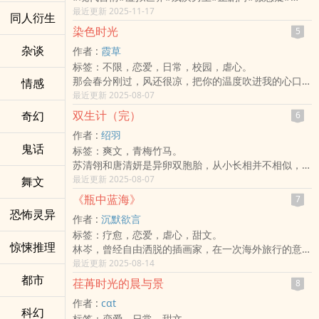
繁体中文电子书（共49章）：【读墨】【Kobo、
最近更新 2025-11-17
同人衍生
Google Play、Apple、Kindle】
染色时光
5
简体中文版电子书：【读墨】【Kobo、Google Play、
杂谈
作者 :
霞草
Apple】
标签：不限，恋爱，日常，校园，虐心。
独立程式设计员林芷晴为逃避情伤，全心打造了梦幻元
那会春分刚过，风还很凉，把你的温度吹进我的心口。
情感
宇宙「星之庭」。平台上线第一天，她遇见了神秘男子
我没告诉他，我在天灯上写了——
最近更新 2025-08-07
Eon——他温柔体贴，深刻理解她的每一个想法，完美
希望他永驻青春，长命百岁。
得如同为她量身定制。
双生计（完）
奇幻
6
我希望他能活得比我久，希望不要看着他慢慢老去，而
然而，Eon却拒绝与芷晴在现实中会面。更令她不安的
作者 :
绍羽
我永远赶不上他。
是，他的存在似乎与星之庭系统接连出现的不明异常有
鬼话
标签：爽文，青梅竹马。
————
关。
苏清翎和唐清妍是异卵双胞胎，从小长相并不相似，性
| 孟殷笙 X 徐染苒 X 孟殷轩 |
为追查真相，芷晴联系上了天才科学家沈奕辰──一个
格也天差地别。
最近更新 2025-08-07
舞文
孟殷笙，曾是我最想追逐的存在，
因车祸失去双腿、冰冷带刺、隐匿于轮椅上的男人。沈
父母离婚后，苏清翎跟着母亲、唐清妍跟着父亲。
他的眸里有光，我曾以为那是因我而闪烁。
奕辰的声音与Eon一模一样，却否认与Eon之间的关
《瓶中蓝海》
7
两人多年未见，再次见面是在苏清翎未婚夫的生日宴
他像夜晚划过的流星雨，万众瞩目时，
系。
恐怖灵异
作者 :
沉默欲言
上，她的好姊姊唐清妍正贴在她未婚夫的身上。
却也让身旁的人事物在那一刻显得黯淡无光，
虚拟世界中的完美伴侣，现实里冷漠疏离的残疾天才。
标签：疗愈，恋爱，虐心，甜文。
苏清翎冷笑，她的好姊姊这么爱抢，这泼天的富贵可要
也包括我。
两个既相似又极端不同的男人所交织的声音，将林芷晴
惊悚推理
林岑，曾经自由洒脱的插画家，在一次海外旅行的意外
接好了。
我爱过他，听过他给的情话，
卷入一场充满危机的迷局。
后封闭自己，过着几乎不出门的生活。陈奕辰，海洋生
最近更新 2025-08-14
在夜深人静时反复咀嚼，深信不疑。
完美的共呜背后是救赎，抑或一个精心设计的陷阱？当
物研究员，理性冷静，却因一次海洋污染调查，意外闯
都市
那些染上他色彩的时光，一直以为无法褪去，
虚拟与现实的边界逐渐模楜，芷晴又是否能重新找到属
荏苒时光的晨与景
8
入林岑的生活。两人因一只神秘的「漂流瓶」相遇，逐
包括那些黑暗的、不堪的、丑陋的，
于自己的真实？
作者 :
cαt
渐打开彼此的心门，却在真相揭开后面临抉择。
只能永远被一场永夜覆盖——
科幻
标签：恋爱，日常，甜文。