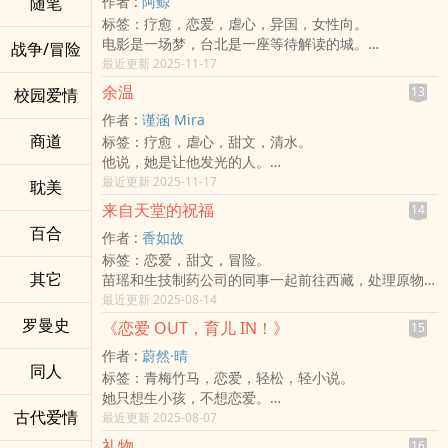
随笔
作者 :
阿鲸
分飞，天各一方。
_________________________________________________________
标签：疗愈，恋爱，虐心，异国，女性向。
十数年后，他俩都成为杰出的律师，在法庭上数度相
Chapter01 等待与告白
电影是一场梦，台北是一座等待解读的城。
遇，针锋相对。却也因而发现，自己始终是对方心中的
战争/冒险
Chapter02 礼物与未来
四年前北海道的邂逅，少女与鹿的一幕定格成摄影展的
最近更新 2025-11-17
挚爱。
Chapter03 挑战与看法
代表作，也悄悄种下了一段命运的牵系。她是天赋异禀
同时，遥远的山城也因时间的洗礼，而沧海桑田，人事
Chapter04 喜欢与头贴
余温
13
校园爱情
却背负失忆与创伤的摄影记者，他是荣获国际大奖的艺
尽非。
Chapter05 违和与邀约
作者 :
谨涵 Mira
术导演。命运兜兜转转，两人终于在电影《一个叫做台
Chapter06 冲突与拯救
商道
标签：疗愈，虐心，甜文，清水。
北的远方》剧组重逢，却不知彼此正一步步逼近尘封的
Chapter07 毁灭与嫉妒
他说，她是让他发光的人。
真相。
Chapter08 成长与答案
她说，那我就许你更耀眼。
最近更新 2025-11-17
他是导演，沉默如影；她是摄影师，光芒如炬。 他记
耽美
Chapter09 唯一
可光太亮的时候，影子会开始痛。
得她的眼神，她却忘了他的一切。 他们在电影里重
来自天堂的祝福
¯¯¯¯¯¯¯¯¯¯¯¯¯¯¯¯¯¯¯¯¯¯¯¯¯¯¯¯¯¯¯¯¯¯¯¯¯¯¯¯¯¯¯¯¯¯¯¯¯
14
这是一场错位的爱——
逢，也在记忆里重建爱情。 这是一场关于创作与疗愈
★小标签 #青梅竹马 #第一人称 #犬系男主 #网路社群
百合
作者 :
香如故
两个人都想让对方幸福，却一点一点失去了自己。
的旅程， 也是一封写给台北、写给远方、写给爱的长
#家庭关系 #成长 #薰衣草
标签：恋爱，甜文，冒险。
爱能成全，也能吞噬。
信。
#披着都爱皮，有一部份校爱，我来算算有几％
其它
苗瑶和生技制药公司的同事一起前往西藏，处理原物料
而她终于明白，原来让人发光，也需要代价。
爱与记忆、梦想与病痛、选择与牺牲，在这座台北城里
★书封 感谢 ｜ 无名栗 ｜ 时舞 | 樱凛｜唯沁｜韩恋｜
的进口签约事项。
最近更新 2025-08-14
交织成诗。过往与未来的奔赴，不只是为了一场电影，
木珺（现为木珺制作，非常感谢！）
苗瑶搭机时偶遇陌生男人扎西，扎西阻止苗瑶前往日喀
罗曼史
更是一次灵魂的朝圣。
《恋爱 OUT，育儿 IN！》
15
★更文状态 06/15更新Chapter01(01)
则，两人在工作和健康之间拉扯，直到男人说自己是扎
​​​已改编成电影剧本，并获台北电影委员会「拍台北」剧
06/15起日更，IG限动同步记录
作者 :
蔚然·晴
西时，苗瑶才明白他就是签约的对象，于是不再坚持西
本甄选之「银剧本奖」。
同人
07/26起日双更至完结（连载完成后，会重新校稿与修
标签：青梅竹马，恋爱，轻松，轻小说。
行。
正句子，整体剧情不影响）
她只想生小孩，不想恋爱。
两人相处的期间，苗瑶对扎西的好感逐渐增加，扎西请
08/03正文完结
古代爱情
他只想陪她，不想错过。
最近更新 2025-08-07
求苗瑶留下来，苗瑶则是希望扎西和自己一起回到故
08/04更新后记
从育儿合伙人，到彼此生命中最温柔的家人——
乡，不应该留在异地，直到扎西说出自己的往事。
礼物
16