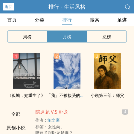
排行 - 生活风格
返回
首页
分类
排行
搜索
足迹
周榜
月榜
总榜
《孤城，她重生了》
「我」不被接受的原因
小说第三部：师父
陪逗龙 V.S 卧龙
4
全部
作者 :
施文豪
标签：女性向。
原创小说
陪逗龙跟卧龙是谁？