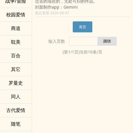
战争/冒险
过去的现在的，无处可归的作品。
封面制作app：Gemini
最近更新 2026-08-07
校园爱情
尾页
商道
输入页数
耽美
(第
1
/
1
页)当前
16
条/页
百合
其它
罗曼史
同人
古代爱情
随笔