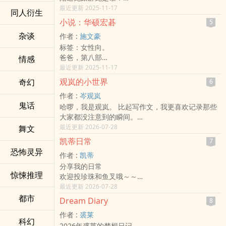
详情请看小说：黑暗来临，你却不帮
最近更新 2025-11-17
同人衍生
小说：华硕宏碁
5
杂谈
作者 :
施文豪
标签：女性向。
爸爸，第八部
情感
短篇小说
最近更新 2025-11-17
患上巴金森氏症的爸爸
观岚的小世界
奇幻
6
如何克服或唉声叹气不唉声叹气地面对
作者 :
岑观岚
本部小说如有雷同纯属巧合，如小说中爸爸死，现
鬼话
哈啰，我是观岚。 比起写作文，我更喜欢记录那些
实生活相反
大家都没注意到的瞬间。
像是补习班窗外的雨声、便利商店架上最后一瓶饮
最近更新 2026-07-28
舞文
料的颜色，还有藏在大家笑容背后，那些没说出口
凯蒂日常
7
的心事。
恐怖灵异
作者 :
凯蒂
虽然有时候觉得生活很烦，也有很多搞不懂的问
分享我的日常
题，但写下来之后，好像就能稍微冷静一点了。
惊悚推理
欢迎投珍珠和鱼叉哦～～
这里是我存放这些心情的地方，如果你也刚好路
来留言跟我互动我会很开心
最近更新 2026-07-28
过，要不要坐下来，陪我一起聊聊这些日常里的奇
都市
迹？
Dream Diary
8
作者 :
裘莱
科幻
2026年裘莱的梦想日记