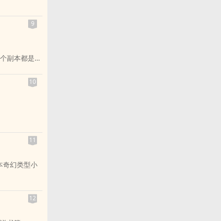
一个受到人类
...就来简介
孩又高颜质的
9
然而，在人类
外落入凡尘的
个副本都是爱
瓣，交由人间
貌性格都随
剧场——而他的
、集万千宠爱
10
震与同桌林洛
密室杀人案中
，他将被卷入
复跳跃，只为
暗，还是会成
性格像爸。
」现身邀请他
从小性格黏人
是拯救，而是
哥大使熊。
11
早早荣誉退
本奇幻类型小
在虚构与真实
12
回忆录》。