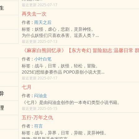
艾琳：住在艾琳之森的女神，有着一双美丽的水蓝色眼瞳及漂
最近更新 2025-07-17
生
容貌，神秘的浅紫色长发披散而下。个性亲切温柔，有点傻大
再失去一次
喜欢伊芙。掌管艾琳之森的一切，对大部分事情都漠不关心，
作者 :
雨天之后
趣或喜欢的事情会多加关注。
标签：妖怪，虐心，悲剧，灵异神怪。
伊芙：宝石蓝的双眼非常美丽，白金色的长发耀眼迷人，稚嫩
为什么妖怪们只喜欢杀害、逗弄人类？
想紧紧抱住她。贝利尔家族的千金小姐，个性冷静沉稳、精明
因为他们绝对不能动真感情。
最近更新 2025-07-13
力优秀，但其实内心抱有赤子之心，对于有兴趣的事情会想去
一旦动了心，那就是生生世世，
约瑟：个性冷淡，善于计算规划，行动果断、做事干净俐落，
《麻家白熊回忆录》【东方奇幻 冒险励志 温馨日常 
永远的煎熬。
蓝的清爽短发，却有一双神秘的酒红色眼睛，是共和派神秘组
作者 :
小叶白笔
曾经，在日本平安时代，
共和国有非常强烈的执着。对美好的事物会带着想要保护的心
标签：战斗，日常，妖怪，轻松，冒险。
有着被人们称为十二神将的，可说是最强的式神们。
心认为美好的东西都是神所创造出来的礼物，因此对伊芙有一
2025幻想组参赛作品 POPO原创小说大赏
一千多年前，他们第一次对一名男人动心，却也被折磨至今。
【东方奇幻 冒险励志 温馨日常 群像】
最近更新 2025-07-17
一千多年后，让他们再次动心的女人出现了。
大白熊，一种（在作者人创造出的另外一个平行时空中）与大
当女人生下女儿时，十二神将无不期待这名女孩可以成为女人
七月
十八相像、曾经差点灭绝、外表可爱的野生特有种动物。
让他们可以少心痛几年。
异
作者 :
闷油盒
身为一种具有非凡修行灵根天赋的上古神兽活化石，大白熊们
然而，就连神将也逃避不了命运的玩笑，
《七月》是由闷油盒创作的一本奇幻类型小说书籍。
一直以来对其表面上理解的另一种截然不同的生活方式与面貌
女孩作为一名凡人，正常的长大了。
理
最近更新 2025-05-15
天地之大无奇不有，天地之间到处都是潜心修行的各式各样的
面对不同坎坷命运的这对母女，
看不见也无法到达的野外角落，他们确实存在。
又将以失去什么作为代价，又能得到什么呢？
五行-万年之仇
在这样的故事大前提背景下，属于麻家大白熊们的故事，就此
作者 :
符言
幕──
标签：战斗，异界，日常，异能，灵异神怪。
这到底是个怎样的故事呢？先让我为您来点故事简介还有主要
嗨嗨~我是新手作家符言