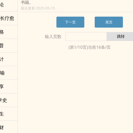
合家角色曲→Bloom of Youth (风华正茂)
书籍。
论
这部算是《妖重之镜》的后续，
二姐角色曲→Again / 어게인 (Neal K)
最近更新 2025-05-15
但因为我在这本多加了很多设定，
二姐战斗曲→The Sun Also Rises (太阳照常升起)
成长疗愈
导致前一本也要大改，所以暂时被我隐藏了……
姐夫角色曲→Croatian Rhapsody (克罗埃西亚狂想曲)
下一页
尾页
（没看过的读者也不用担心，两本是完全可以分开阅读的喔！
姐夫战斗曲→Autumn (秋）
§
格
三弟角色曲→Instant eternity (瞬间永恒)
【个人网站】
输入页数
米菓角色曲→Kiss The Rain (雨的印记)
｜IG不折花｜/couchpotato_bjh/
麻枣角色曲→Nop · ChenYueLong
普
(第
1
/
10
页)当前
16
条/页
目前主要更新一些好笑的日常故事，欢迎追踪一起玩耍～
平安角色曲→Star Tea Party (星茶会)
灵石神君角色曲→Kill Me Heal Me OST - INST - Childhood
计
猎户少年角色曲→Flower Dance
讽喻
享
学史
生
财