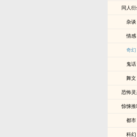
同人衍
杂谈
情感
奇幻
鬼话
舞文
恐怖灵
惊悚推
都市
科幻