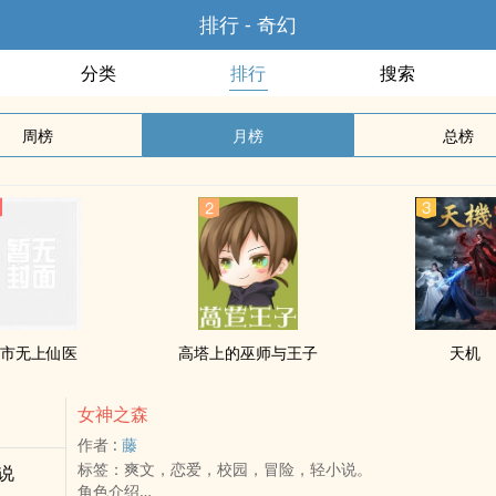
排行 - 奇幻
分类
排行
搜索
周榜
月榜
总榜
市无上仙医
高塔上的巫师与王子
天机
女神之森
作者 :
藤
标签：爽文，恋爱，校园，冒险，轻小说。
说
角色介绍