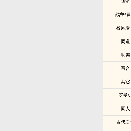
随笔
战争/
校园爱
商道
耽美
百合
其它
罗曼
同人
古代爱