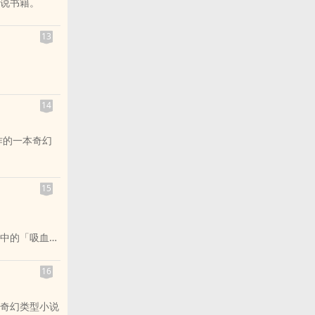
说书籍。
13
14
音乐喔！]
)
作的一本奇幻
(欢迎光临布达佩斯
15
rine - Hans
口中的「吸血
16
物的手法。经
奇幻类型小说
关系的！