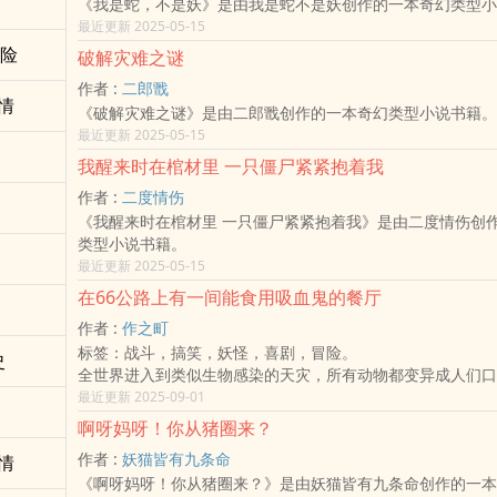
《我是蛇，不是妖》是由我是蛇不是妖创作的一本奇幻类型小
她没有家人、没有记忆，
第01章 →小说开头：主要角色与部分世界观简介
最近更新 2025-05-15
像是一个与世界失了连系的人。
02-05章→第一部分：说书熊出生前发生过的大事
冒险
然而他的存在却没来由地成了她的牵绊，
破解灾难之谜
06-09章→第二部分：说书熊在复育基地内的童年
成了滂沱大雨中的一道光。
10-12章→第三部分：说书熊初到野外几个月生活
作者 :
二郎戬
-
情
13-17章→第四部分：说书熊的蜀山秦岭机智生活
《破解灾难之谜》是由二郎戬创作的一本奇幻类型小说书籍。
沐冰，那个齐霏霏所知最接近妖王的男人，
18-19章→第五部分：说书熊长大回基地内的生活
最近更新 2025-05-15
妖异的蓝眼中藏着数不清的秘密，
第20章 →小说结尾：麻家熊熊一家大团圆的结局
以及时过三十年依然不灭的一道身影。
我醒来时在棺材里 一只僵尸紧紧抱着我
[主要角色配乐曲、环境背景音&重要情节转折曲：全部都是纯
为了那道身影，他甘愿将自己困在千重妖镜，
(大家可以在该角色出场位于该场景内容时，聆听该背景音乐~
作者 :
二度情伤
日复一日、年复一年。
蜀山地界背景音→Forest mixtape
《我醒来时在棺材里 一只僵尸紧紧抱着我》是由二度情伤创
齐霏霏曾以为，
秦岭地界背景音→The First Layer
类型小说书籍。
她能带着他走出大雨、离开囚笼，
复育基地背景音→Alexandre Desplat - Mr. Moustafa 
最近更新 2025-05-15
然而最终，她却失了伞，
大饭店)
在66公路上有一间能食用吸血鬼的餐厅
只落得满身泥泞的下场……
穿越毒雾背景音→Magical Fantasy
§
野培场地背景音→Because of You
作者 :
作之町
【食用前须知】
灵石宫之夜背景音→Dunkirk Official Soundtrack | Superma
标签：战斗，搞笑，妖怪，喜剧，冒险。
史
►虽然简介写得好像很虐，但这部是HE！！！
Zimmer | WaterTower
全世界进入到类似生物感染的天灾，所有动物都变异‍成‎人‎们
►暂定每周三、六更新
麻饼角色曲→溯_治愈纯音乐
鬼」。造成许多肉类食物严重缺乏
最近更新 2025-09-01
§
麻饼恋爱曲→Sample this - Rj Pasin
而就在一条稀少人烟的公路上，却有着这么一个传奇存在。
啊呀妈呀！你从猪圈来？
【作者的话】
麻糬角色曲→Tony Ann – ICARUS (Official Visualizer)
一间居然能够料理吸血鬼怪物的餐厅。
好啦对，我又参赛了，汪汪！
作者 :
妖猫皆有九条命
情
麻糬战斗曲→Lindsey Stirling - Carol of the Bells
本内容主打末日后世界、黑色幽默、也加入如何料理吸血鬼怪
不知道有没有人看过我的另一部作品《妖重之镜》？
麻花角色曲→Little Things | Immaterial
《啊呀妈呀！你从猪圈来？》是由妖猫皆有九条命创作的一本
由主角的视野来去生活，眼前这么荒诞的日子。
看名字那么像就知道我很不会取名……咳、就知道这两部是有