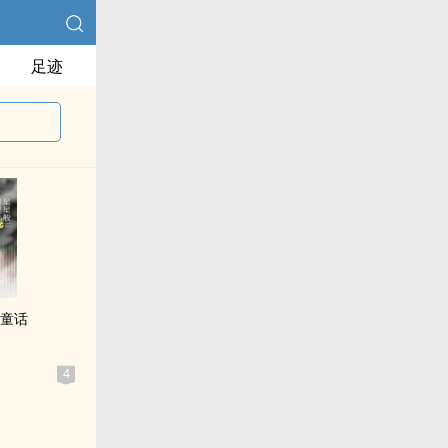
足迹
的童话
4