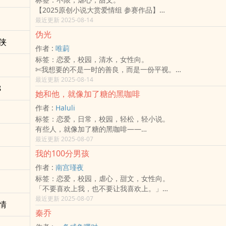
明明该下雨，却又逞能。
我的不完美 我仍在面对
【2025原创小说大赏爱情组 参赛作品】
一步一跪一叩首，她匍匐拾级而上，额头磕出瘀青，
我能知道舍弃是什么
【2025Jun.】【已完结】
最近更新 2025-08-14
血如泪滑落脸颊，终是为他祈得一纸符，一签诗。
是因为我曾被舍弃过
一杯咖啡，一段故事
──求得上上签。
内心深处某个我未消失过
伪光
一个回忆，一个倾听
侠
——————————————
ღ致所有脆弱又耀眼的名字们：IU-〈Dear name〉
作者 :
唯莿
店里的空气里弥漫着淡淡的木质调与浓醇的咖啡香，细碎的阳
❁ 封面设计：荞奶、指夏
在那又长又厚重没有尽头
标签：恋爱，校园，清水，女性向。
绿植洒落，映照在旧报纸与斑驳的墙面上，古老的钟静静地挂
❁ 更新时间：全文已完结。
只有黑暗的夜晚之间
✄我想要的不是一时的善良，而是一份平视。
的唱机播放着低吟的吉他旋律，音符轻柔地流淌着。
❁ 相关：＃同桌明恋＃玄学警告＃心诚则灵
我懂了 你悄悄消失的愿望
【2025. 01 善良是原罪】
最近更新 2025-08-14
座位区里，几个不同年龄的身影轻声交谈，随意却不失温度，
❁ Copyright © 2024 菫花 . All rights reserved. No repro
我会等你很久的
8
言情小说里的女主角就算长得不出色，也有清秀二字。
尔飘向门口，像是在等候一位熟悉的来客，又或是一个故事的
without permission.
她和他，就像加了糖的黑咖啡
一定会找到你的
连品妍活在现实太久，只敢在书里藏好她的暗恋。
「欢迎光临。」女人一边整理着花盆，一边对刚推开门的女孩
❁ 本文为2024年POPO原创小说爱情组参赛作品
☽书封感谢：盼兮
作者 :
Haluli
从出生就烙印在脸上的诅咒，注定她与爱情无缘。
目录
©能雪悦2018。著作权所有，谢绝将文章任意转载。
标签：恋爱，日常，校园，轻松，轻小说。
只是太阳无所不在，撕开了那道口，将她的青春爱恋全摊在阳
缘起 欢迎光临—关于爱情故事
有些人，就像加了糖的黑咖啡——
讽。
第一杯 拿铁—关于暧昧
苦涩中，不小心尝出一点甜。
最近更新 2025-08-07
再重来一遍，她一定不会再喜欢江子健了。
第二杯 浓缩咖啡—关于心动
大学开学第一天，我遇见了三个各有怪癖的人：
江子健不知道一切是怎么发生的。
第三杯 焦糖玛奇朵—关于暗恋
我的100分男孩
一个毒舌却意外温柔的高冷系女孩，
他对她的好，仅限于朋友，她却连朋友也不要。
第四杯 西西里美式—关于遗憾
作者 :
南宫瑾夜
一个总被莫名针对的嘴砲系同班，
她说他太过虚伪、她说如果没有认识他就好了。
第五杯 榛果拿铁—关于分手
标签：恋爱，校园，虐心，甜文，女性向。
还有一个莫名变成室友的神秘女孩。
到很久以后他才懂自己的善良不过是场业火。
第六杯 阿芙佳朵—关于热恋
「不要喜欢上我，也不要让我喜欢上。」
我叫亭芸，不擅交际，也不太懂怎么靠近别人。
当她转身朝另一人走去时，他却后悔了。
第七杯 馥列白—关于晕船
「为甚么？」
最近更新 2025-08-07
但在这间叫「与旅相遇」的咖啡厅里，
礼学成从小就讨厌江子健。
第八杯 耶加雪菲—关于陪伴
情
「因为会很麻烦。」
我的故事开始有了别的味道——
讨厌他的优秀、他的完美，更讨厌他的善良。
第九杯 热巧克力—关于曾经
秦乔
曾经，胞妹喜欢上了我的好感对象，他是我遇过最接近100分
就像那杯不加奶也不加糖的黑咖啡，
看着他身边多了一条尾巴，他已经迫不及待看见他被自己的善
第十杯 烟熏摩卡—关于隐藏