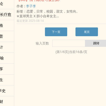
两颗初心，像潮水般无法抗拒地彼此靠近
论
-----------------------------------每日更新一章-------------------------
作者 :
李子李
无论风有多热，海有多凉
标签：恋爱，日常，校园，甜文，女性向。
他们的距离却越拉越短
成长疗愈
✯直球男主 X 胆小自卑女主
像初恋那般勇敢，奔向彼此的心跳。
✯完全无虐的校园小甜饼
最近更新 2025-08-14
格
✯简短文案：
「这给妳，可不要误会了。」
下一页
尾页
从长相凶恶的同班同学手中拿到信，张若芷有些意外。
普
但她早已习惯替当模特儿的姊姊收粉丝信。
输入页数
「没问题，我会把你的信确实交给我姊姊的。」
计
「所以我不是让妳别误会了吗？」
(第
1
/
6
页)当前
16
条/页
一时之间，她并没有意会过来。
讽喻
「别误会的意思是，这封信不是给妳的姊姊，而是给妳的。」
--书封感谢 谷米--
享
生
学史
财