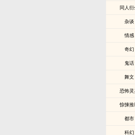
同人衍
杂谈
情感
奇幻
鬼话
舞文
恐怖灵
惊悚推
都市
科幻