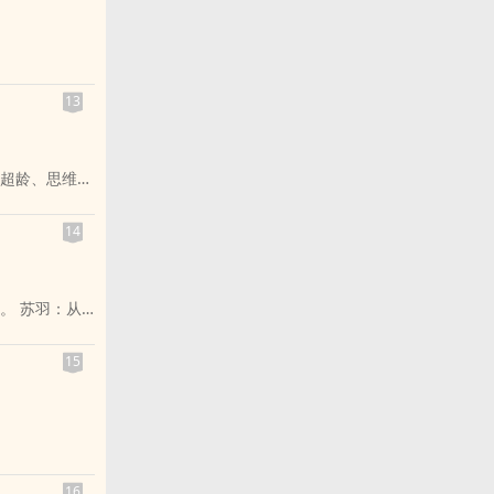
让，
13
他面前，
超龄、思维缜
难以接近，但
人物。同学跟
。
14
这样，但他的
离。」
何穿越的原因
话。
与情感。
。 苏羽：从
文化。借由男
转中，总在人
事物。本作品
还是她？
言恩然：年少
分较低，却能
15
感谢；缘深，
。男女主角皆
 成长痛 √ 治愈
实。主角虽表
国三下。之后
邃的眼睛——
程中，那些不
16