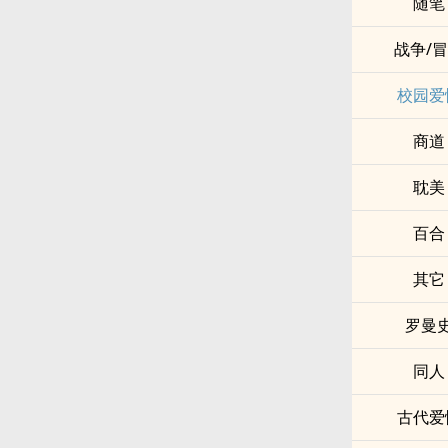
随笔
战争/
校园爱
商道
耽美
百合
其它
罗曼
同人
古代爱