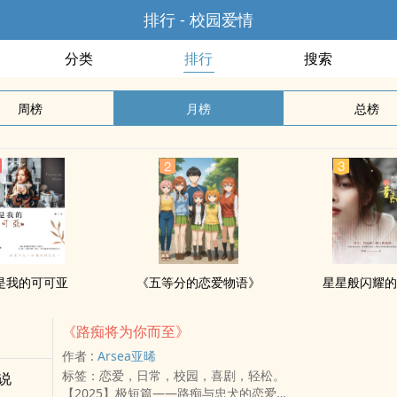
排行 - 校园爱情
分类
排行
搜索
周榜
月榜
总榜
是我的可可亚
《五等分的恋爱物语》
星星般闪耀
《路痴将为你而至》
作者 :
Arsea亚晞
标签：恋爱，日常，校园，喜剧，轻松。
说
【2025】极短篇——路痴与忠犬的恋爱