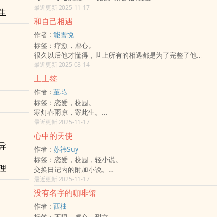
路痴少女ｘ导盲犬男孩
最近更新 2025-11-17
生
青春是场没有地图的旅行，幸好我们遇见了彼此。
和自己相遇
赵芊鹿真的是陆泊舟遇过最瞎的人！
作者 :
能雪悦
有多瞎？路就长在眼前，还能走歪得离谱。
标签：疗愈，虐心。
陆泊舟原以为，自己的高中生活会平平淡淡、循规蹈矩地走过
很久以后他才懂得，世上所有的相遇都是为了完整了他
直到这个女孩闯进来，用一次次「偏航」搅乱了他的世界。
再一次相遇，是为了遇见自己
最近更新 2025-08-14
她的天真、她的笨拙，却总能让人无奈又忍不住微笑。
和妳相遇，和自己相遇
青春从来没有座标，也没有既定的终点。
上上签
✴✴✴
原来，只要和妳并肩走过的每一条路，都是他最想抵达的目的
作者 :
菫花
唯一会爱他的人都抛弃他了，这世界上，究竟还有什么是可以
兜兜转转，迷路的女孩，终于找到了最想依靠的方向。
标签：恋爱，校园。
如果人可以像丢垃圾一样轻易的丢弃什么，那么，他最想丢弃
而她的导盲犬，也乐意一辈子只守着她一个人。
寒灯春雨凉，寄此生。
比起被人丢弃，他宁愿自己亲手丢弃自己
＃小标签：第三人称｜路痴上路请小心｜青春没有所谓座标｜
──此生寄妳。
最近更新 2025-11-17
后来，他真的把自己舍弃了
男主是真狗｜无虐小甜饼｜最后有小彩蛋（？）
舒又暖，多不适合她的名字，他想。
他成为了一个又一个的别人，将自己隐藏在那虚假的世界
＃书封：大大感谢黎漫赠封 (*´◒ˋ*)
心中的天使
她就像寒冷的冬日，被冠上了一句春暖花开。
在摄影机底下，他在角色身上找到了喜、怒、哀、乐
＃谢谢每一位点进来参观路痴的你们( ⸝⸝ᵕᴗᵕ⸝⸝)꜆♡
异
作者 :
苏祎Suy
焦浊第一次瞧见舒又暖的正脸，是肿了半个颊的那种。
真正属于自己的情绪，在逃离她的那天起，就被他彻底的埋葬
标签：恋爱，校园，轻小说。
……而那是他打出来的。
只有骗过了自己、忘了自己是谁，他才能够继续装模作样
理
交换日记内的附加小说。
他没来得及说抱歉，她就撇开脑袋，留下云淡风轻的三个字。
但无论被包装的再精美，都无法隐藏他的真实是丑陋不堪的
书写期间2002年底至2003年中。
最近更新 2025-11-17
『没关系。』
看似成为了人们目光的焦点，但是他的世界始终还是只有自己
保留少女时期的青涩、浮躁、感伤。
自此之后，他总不自觉地将目光驻于她身上。
那个连自己都不要的自己
没有名字的咖啡馆
他喜欢晴天，而她喜欢雨天。
♡*:･ﾟ✧*:･ﾟ♡*:･ﾟ✧*:･ﾟ♡
作者 :
西柚
舒又暖哂笑，打趣他：『故作坚强的晴天。』
ღ我想送一首歌，给我的孩子：吴青峰－〈宝贝儿〉
标签：不限，虐心，甜文。