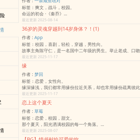
作者 :
一条咸鱼嘿对
我心中略有不甘，偶尔也后悔让他们相识，但我依旧选择了退
一开始太浓，却会在你还没发现的时候，暖了心口。
他曾经以为看着这场好戏的自己可以置身事外。
第十一杯 卡布奇诺—关于喜欢
标签：爽文，战斗，校园。
并且安慰自己，或许未来还能遇见更好的男孩。
在与人擦肩的日常里，找到专属于你的那一杯温度。
直到看见那双眼里的不服输才懂，他们从一开始就是同类人。
缘末 谢谢光临—关于下次再见
命运的初会 ·《秦乔》
为此我练就了一身讨好异性的本领，男友也一个接着一个换，
冒险
✗关于本书✗
后记 关于西柚的碎碎念
✦ 校园 × 爱情 × 双强 × 商战 ✦
最近更新 2025-08-14
直到遇见巫向凛，人如其名浑身散发着冷冽的气息，
1、除夕开始连载，每周三八点、周六九点半更新。
标签｜甜文、虐心、不限
两大财阀的子嗣，在青春中碰撞出火光。
他虽一再警告我别靠近他，但我总觉得他是喜欢我的，
2、封面：崠好
36岁的灵魂穿越到14岁身体？！(1)
更新｜每日下午更新，已完结噜～
情
A市秦家 · 男主 秦墨寒
否则怎会一次次将自己的伤痛和伪装展露在我面前呢？
3、主题曲►Eric周兴哲-想知道你在想什么、杨丞琳－左边
感谢｜叶子 赠封
作者 :
App
沉稳冷冽，操盘如棋，理智里藏着火焰。
于是，我不由自主被他吸引，也不再热衷于物色对象。
4、召唤魔法小卡：读墨、BW、PUBU
-
标签：校园，喜剧，轻松，穿越，男性向。
B市乔家 · 女主 乔琴茉
然而，在我真正厘清自己的心意前，那个女孩却被我意外带到
谢谢大家的阅读，我会努力更文！
故事主角陈守仁，是一名国中二年级的男生。举止老成、口吻
桀骜果断，笑容背后是刀锋。
俩人一见如故，一举一动都存在着将我隔绝在外的默契，
也欢迎留言跟我互动~~~
密。他拥有超出同年龄的价值观与社会观察力。一开始让同学
最近更新 2025-11-17
一场车祸，改写了两人的命运。
我恨自己重蹈覆辙，又一次给了心上人移情别恋的契机，
我会非常开心的
随着各种班级活动展开，他渐渐转变为班级中不可或缺的关键
从未婚夫妇到携手并肩，
本以为她是这段恋情的唯一阻碍，命运却更加无情地打散我们
缘
此外
老师们早就发现，他似乎不是普通的国中生，虽然不知他为何
他说：「怎么，来真的？我的、未、婚、妻。」
「我们就像旋转木马，互相追逐，却永远保持着无法拉近的距
剧情若有雷同，纯属巧合
作者 :
梦回
行为、知识与观点皆暗示着这是一个灵魂穿越的故事。然而为
我亲手将他推开时，他用歉意包装心意，并留下这句刺痛我的
最后夸夸每天都要上班还能产出的自己，妳真棒*\(^o^)/*
标签：恋爱，女性向。
不明，重点在于主角如何以大人的灵魂，应对青春校园的烦恼
再次相遇时，我终于明白巫向凛就是那个100分男孩，
缘深缘浅，我们都常用缘份拉近关系，却也常用缘份疏离彼此
本作品最大的特色是2000年代，当时的校园风气与台湾流行
而他身边却貌似已经有了别人，一个不如我的她，
情窦初开时就喜欢那个人。缘深，让我们相识了十年，兜兜转
最近更新 2025-11-17
主角穿越的特色，成功重现出2000年代，台湾公立国中的人
我不禁患得患失地想，对他来说，他的100分女孩，究竟是我
群中相遇；缘浅，让我们的关系始终只能在那条线上徘徊。 
风格融合校园喜剧、心理描写与成长小说的特质。剧情奇幻成
史
自恋浮夸小妖精♀ X 自卑冷淡双面人♂
恋上这个夏天
时便遇见满眼是我的女孩。缘浅，她爱我时，我只能对她怀着
借由看似日常的事件铺陈出青春期的悸动、嫉妒、羞涩与迟疑
√ 高中生 √ 大学生 √ 万人斩 √ 小透明 √ 非善类 √ 久别重逢 √
作者 :
草莓
让我爱上她时，庆幸未来还有漫漫时光与她相互羁绊。
非完美，他们会互相竞争、也有自卑与迷惘，使角色更贴近真
系 √ HE or BE ？
标签：恋爱，校园，甜文。
现成熟，但仍怀抱对人性与青春的温柔体悟。
◆ 相关作品：《不只是学弟》
那个夏天，阳光洒满校园的每一个角落。
本作品为长期连载，从国二上开始，一直到国二下、国三上、
◆ 甜虐参半 ，前80%高中生活，后20%大学生活
情
夏芷澄在转学生的身份中，邂逅了那双像冬海一样清冷却又深
最近更新 2025-08-07
会继续推出高中篇等剧情。本作品以诚实的笔触描绘在成长过
◆ 已完稿，可安心入坑
林予岭。
稳定却依然动人的青春生活。
【BG】情书献给可爱的妳
◆ 凡走过请留下痕迹❤️