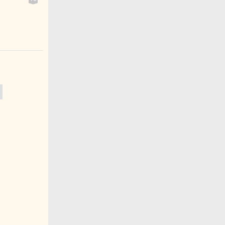
---------