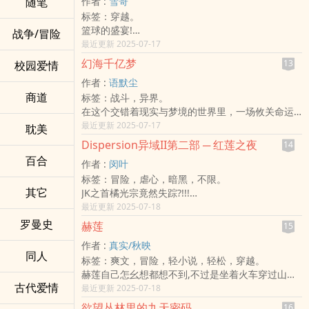
随笔
作者 :
雪哥
溪为此地最大的水鸟栖息地，许多鸟类会在这里栖
非后宫文，女主在很后面的章节才会出现，前几十
但是.....啊啊啊，汝近看越显得美味了！块来给本大
标签：穿越。
息以及觅食，为这片生态增添了灵动的身影。
章可将其当作无女主文来阅读。
爷咬一口呗！（づ > 3<)づ
篮球的盛宴!
如今，西元一九三九年的鸣泽溪笼罩在一片诡异的
战争/冒险
本作将转收费模式，感恩大家愿意以小额付费的方
小说全部存属虚构!
最近更新 2025-07-17
氛围中。
式支持线上原创作品。
烟雾弥漫，灰蒙蒙的天空压得人喘不过气，溪河岸
※台币兑换PO币比例为1:100，购买只需台币20-21
幻海千亿梦
13
校园爱情
两旁堆满了塑胶瓶、垃圾袋和碎裂的玻璃瓶，散发
元。
作者 :
语默尘
出腐臭的气息，原本在这安居的候鸟、两栖类以及
#书名有龙，主角是人
商道
标签：战斗，异界。
各种微生物，如今正面临一场生死攸关的抉择──要
#主角各种被吃
在这个交错着现实与梦境的世界里，一场攸关命运
离开还是死去？
#这世道，不是GET龙宠(?)就是被龙吃
的探索即将展开。
最近更新 2025-07-17
耽美
IG: @8duc114
黎星，一名普通的资讯工程师，却拥有一种奇异的
Dispersion异域II第二部 ─ 红莲之夜
14
能力——他的梦境不仅是幻想，更能影响现实。当
百合
作者 :
闵叶
银色光之海呼唤他踏入幻海之境，他才发现梦境的
标签：冒险，虐心，暗黑，不限。
背后隐藏着一场不为人知的战争。梦境领航者月影
其它
JK之首橘光宗竟然失踪?!!!
告诉他，整个梦境世界正在崩解，而唯一能阻止这
兰陵和雷陵、和陵等人一同到了希腊克里特岛，寻
最近更新 2025-07-18
场毁灭的，正是他。
找橘光宗留下的最后一件线索所代表意义，没想到
在探索梦境的过程中，他邂逅了星璃，一位能以画
罗曼史
赫莲
15
她们在那里居然遇见的不是别人，而是---神???
笔捕捉梦境碎片的幻境画师。两人携手踏上逐梦之
作者 :
真实/秋映
旅，揭开梦境与现实间的连结。然而，他们的旅程
同人
标签：爽文，冒险，轻小说，轻松，穿越。
并不平坦——黑暗的统治者冥渊正试图吞噬所有梦
赫莲自己怎幺想都想不到,不过是坐着火车穿过山洞
境，使它们永远成为幻狱的一部分。
古代爱情
一眨眼
最近更新 2025-07-18
梦境与现实的界限是否真的存在？黎星能否突破自
自己便来到异世界!
己的境界，拯救幻海，并掌握梦境的真正力量？
欲望丛林里的九天密码
16