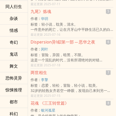
魔被人族大能强行封印......却在时间流逝下，封印的
最近更新 2025-07-11
同人衍生
枷锁逐渐松脱，妖族再次蠢蠢欲动......
九尾》炼魂
5
新手新书，请大家多多支持。谢谢谢谢
杂谈
作者 :
华玥
标签：轻小说，耽美，清水。
一件意外的死亡，让在月牙山中平静生活已久的白
情感
黎与原崇明重新接触热闹的世界。
最近更新 2025-07-16
越是接近死亡的真相，越是令白黎记忆起百年前，
Dispersion异域I第一部 ─ 恶华之夜
奇幻
6
那段属于他的往事。
作者 :
闵叶
而事情的真相究竟是什幺？谁知道，这一切竟会与
鬼话
标签：冒险，异国，暗黑，不限。
白黎的那段曾经一样，皆是为爱而生的疯狂行径......
这是一个混乱的时代，没有所谓绝对的对错
黑白可以颠倒，正义可以毁灭
最近更新 2025-07-18
舞文
杀人...
两世相生
7
也可以是种解脱
恐怖灵异
作者 :
李擎
标签：恋爱，轻松，冒险，轻小说，耽美。
惊悚推理
32岁的轻熟女齐若空一睁眼，发现自己来到另一个
世界，满室的古色古香、嚎啕大哭的妇人，以及她
最近更新 2025-07-15
胯间那不该出现的东西......OMG，这是哪招？怎幺
都市
花魂 《三王转世篇》
8
莫名奇妙成为17岁的齐若空公子？
作者 :
银河孤星
狗血的事还不只这桩，母胎单身的她变成他之后，
科幻
他，是个科学至上的生物学家；