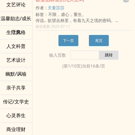
这个名为云武大陆的世界是个有着东方风格的奇特
文艺评论
这是一场结合梦境探索、战斗试炼、爱情成长与哲
作者 :
天童莎莎
世界
学思考的奇幻史诗，带你进入无限可能的世界，展
标签：不限，虐心，重生。
奇特的修行,奇特的生物
开一场千亿梦境交织的冒险。
温馨励志/成长
传说.. 欲望丛林里，有着九天之境的密码。
而莫名拥有了奇特力量的她,将在这个奇怪的世界找
类型：奇幻、梦境探索、哲学思考、战斗成长
只有找到密码，汇聚能量，才能引发微光，燃起万
最近更新 2025-07-11
寻回家的道路
特色：独特的梦境世界观、境界进阶系统、武器升
疗愈
生活风格
钧热力，冲破黑暗，拯救宇宙中那颗美丽星球-蓝
回家两个字说起来简单
级、情感纠葛与终极决战
星，所面临前的空前劫难。
但是在赫莲现在的情况却是件不简单的事情
你觉得这样的书籍描述符合你的故事风格吗？如果
下一页
尾页
为了化解灾劫，神秘老叟穷毕身之力，召集了一众
到底赫莲能不能回家呢?
人文科普
有特定的元素或风格想要加入，我可以再细化！
各具独特气质身赋异禀的年轻人，展开了寻找密
而她又会在这个世界遭遇到什幺事情呢?
输入页数
码，拯救蓝星的旅程。
让我们密切看下去!!!
艺术设计
#############
(第
1
/
10
页)当前
16
条/页
我的FB: 秋映就是秋映菊潽异想窝
幽默/讽喻
亲子共享
传记/文学史
心灵养生
商业理财