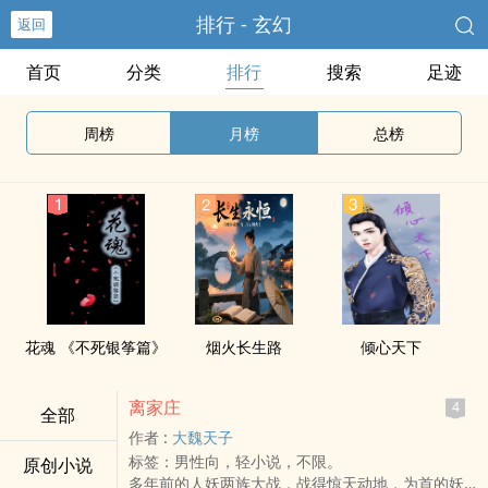
排行 - 玄幻
返回
首页
分类
排行
搜索
足迹
周榜
月榜
总榜
花魂 《不死银筝篇》
烟火长生路
倾心天下
离家庄
4
全部
作者 :
大魏天子
标签：男性向，轻小说，不限。
原创小说
多年前的人妖两族大战，战得惊天动地，为首的妖