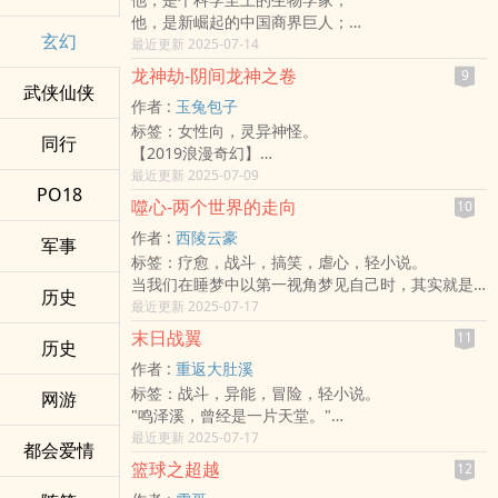
突然大受欢迎，这、这，这是什幺节奏？
他，是新崛起的中国商界巨人；
玄幻
他，是恶名昭彰的国际通缉犯。
最近更新 2025-07-14
三个在前世有着难以割舍的关系的男人在现代相
龙神劫-阴间龙神之卷
9
逢，是上天要他们算清彼此的债，还是要让他们化
武侠仙侠
作者 :
玉兔包子
解恩怨呢？
标签：女性向，灵异神怪。
《三王转世篇》
同行
【2019浪漫奇幻】
年轻生物学家袁天浩与好友韩石发现了一个奇怪的
祂，白龙之子，阴间龙神。食花啃果，吞尽作乱阴
最近更新 2025-07-09
古瓶，经调查后竟找不到它的朝代，韩石认为可以
PO18
间之魂。
凭此发掘出一个被烟没了的皇朝。天浩辗转碰上年
噬心-两个世界的走向
10
她，阳间女子，阴间将领。驱鬼除妖，挽救尚存阳
轻中国商界巨人慕容柏和穷凶极恶的通缉犯赵傲
作者 :
西陵云豪
寿之人。
军事
生，均不约而同地记起一些奇怪的回忆…在五代十国
标签：疗愈，战斗，搞笑，虐心，轻小说。
最近阴间来了个......看起来很好吃的生灵，一名阳寿
末代，原来还存在一个被抹杀了的皇朝，三人在前
当我们在睡梦中以第一视角梦见自己时，其实就是
未尽的阳间女童。
世的关系是恩？是仇？历史之谜有待解开……
历史
两个世界的自己因为能量差而相互联系，梦醒时就
最近更新 2025-07-17
初见时，祂移开嘴边的果实，朝她打量了好几眼，
是能量平衡到能互为反物质后为了不彼此泯灭而强
那时，她打探左右四周一阵子后，沉静离去。
末日战翼
11
历史
行段开的结果，只是一般情况下这种能量交流对双
二见时，祂一边食着红艳的花瓣，一边望着长大些
作者 :
重返大肚溪
方并不会提升或减少太多，因而会被当作睡迷糊或
许的女童。那时，她手持着青色长剑，柔软的身子
标签：战斗，异能，冒险，轻小说。
是灵感突发而忽略。不过也有少数比较极端的各
网游
旋舞着古老优美的步伐，一挑一刺铲除阻挡阳间之
"鸣泽溪，曾经是一片天堂。"
案，因另一条时间线上的自己太会内卷或太过懒惰
路的阴间恶鬼。
清澈的溪水在阳光的照耀下如水晶般透亮，河岸两
最近更新 2025-07-17
导致这条时间线的自己某天一觉醒来突然顿悟或是
三见时，祂一口气吞了作乱阴间的恶鬼，正因着那
都会爱情
侧覆满翠绿的草木，随风摇曳，鸟儿轻快地穿梭于
失智。
难吃的味儿而感到反胃作呕时.....却被长大了的她砍
篮球之超越
12
头间，空气中仿佛都能闻到自然的清新香氛，鸣泽
----------
了!?Q口Q