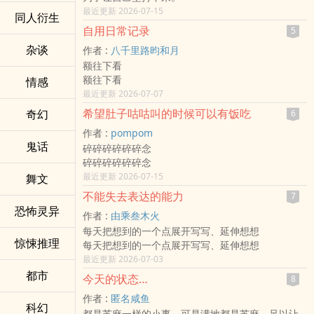
最近更新 2026-07-15
同人衍生
自用日常记录
5
杂谈
作者 :
八千里路昀和月
额往下看
额往下看
情感
最近更新 2026-07-07
希望肚子咕咕叫的时候可以有饭吃
奇幻
6
作者 :
pompom
鬼话
碎碎碎碎碎碎念
碎碎碎碎碎碎念
最近更新 2026-07-15
舞文
不能失去表达的能力
7
恐怖灵异
作者 :
由乘叁木火
每天把想到的一个点展开写写、延伸想想
惊悚推理
每天把想到的一个点展开写写、延伸想想
最近更新 2026-07-03
都市
今天的状态…
8
作者 :
匿名咸鱼
科幻
都是芝麻一样的小事，可是满地都是芝麻，足以让