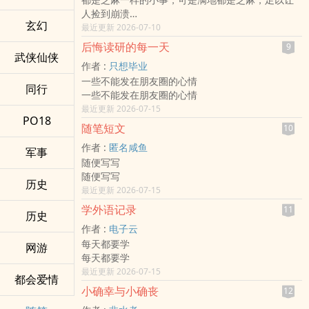
人捡到崩溃
玄幻
都是芝麻一样的小事，可是满地都是芝麻，足以让
最近更新 2026-07-10
人捡到崩溃
后悔读研的每一天
9
武侠仙侠
作者 :
只想毕业
一些不能发在朋友圈的心情
同行
一些不能发在朋友圈的心情
最近更新 2026-07-15
PO18
随笔短文
10
作者 :
匿名咸鱼
军事
随便写写
随便写写
历史
最近更新 2026-07-15
学外语记录
11
历史
作者 :
电子云
每天都要学
网游
每天都要学
最近更新 2026-07-15
都会爱情
小确幸与小确丧
12