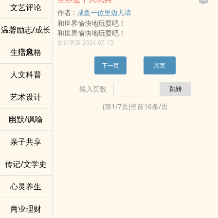
文艺评论
作者 :
咸鱼一位里边儿请
和世界愉快地玩耍吧！
温馨励志/成长
和世界愉快地玩耍吧！
最近更新 2026-07-15
疗愈
生活风格
下一页
尾页
人文科普
输入页数
艺术设计
(第
1
/
7
页)当前
16
条/页
幽默/讽喻
亲子共享
传记/文学史
心灵养生
商业理财