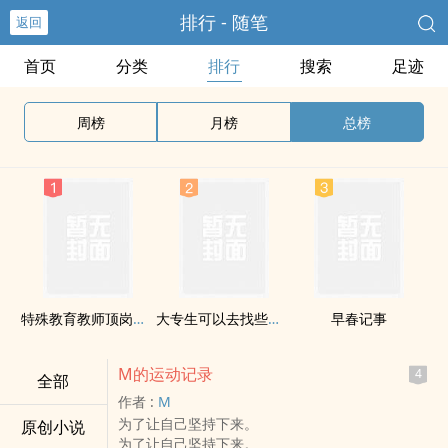
排行 - 随笔
返回
首页
分类
排行
搜索
足迹
周榜
月榜
总榜
特殊教育教师顶岗实习要闻
大专生可以去找些什幺有前途的工作啊
早春记事
M的运动记录
4
全部
作者 :
M
为了让自己坚持下来。
原创小说
为了让自己坚持下来。